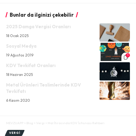
Bunlar da ilginizi çekebilir
2025 Damga Vergisi Oranları
18 Ocak 2025
Sosyal Medya
19 Ağustos 2019
1
KDV Tevkifat Oranları
18 Haziran 2025
Metal Ürünleri Teslimlerinde KDV
Tevkifatı
6 Kasım 2020
MEVZUAPP
>
Blog
>
Vergi
>
Mal İhracında KDV İstisnası Rehberi
VERGI