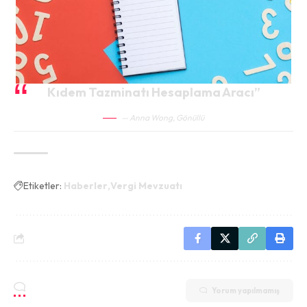
Kıdem Tazminatı Hesaplama Aracı”
— Anna Wong,
Gönüllü
Etiketler:
Haberler
Vergi Mevzuatı
Yorum yapılmamış