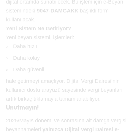
dijital ortamda sunabilecek. Bu işlem için e-Beyan
sistemindeki
9047-DAMGAKK
başlıklı form
kullanılacak.
Yeni Sistem Ne Getiriyor?
Yeni beyan sistemi, işlemleri:
Daha hızlı
Daha kolay
Daha güvenli
hale getirmeyi amaçlıyor. Dijital Vergi Dairesi’nin
kullanıcı dostu arayüzü sayesinde vergi beyanları
artık birkaç tıklamayla tamamlanabiliyor.
Unutmayın!
2025/Mayıs dönemi ve sonrasına ait damga vergisi
beyannameleri
yalnızca Dijital Vergi Dairesi e-