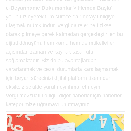
e-Beyanname Dokümanlar > Hemen Başla”
yolunu izleyerek tüm sürece dair detaylı bilgiye
ulaşmak mümkündür. Vergi dairelerine fiziksel
olarak gitmeye gerek kalmadan gerçekleştirilen bu
dijital dönüşüm, hem kamu hem de mükellefler
açısından zaman ve kaynak tasarrufu
sağlamaktadır. Siz de bu avantajlardan
yararlanmak ve cezai durumlarla karşılaşmamak
için beyan sürecinizi dijital platform üzerinden
eksiksiz şekilde yürütmeyi ihmal etmeyin.
Vergi mevzuatı ile ilgili diğer haberler için haberler
kategorimize uğramayı unutmayınız.