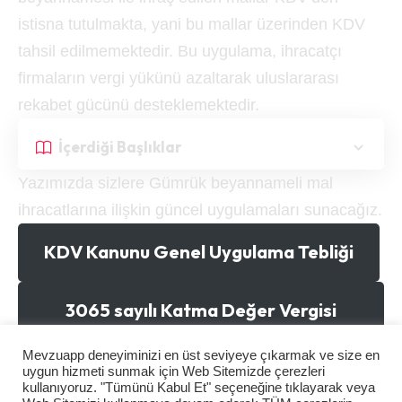
istisna tutulmakta, yani bu mallar üzerinden KDV
tahsil edilmemektedir. Bu uygulama, ihracatçı
firmaların vergi yükünü azaltarak uluslararası
rekabet gücünü desteklemektedir.
İçerdiği Başlıklar
Yazımızda sizlere Gümrük beyannameli mal
ihracatlarına ilişkin güncel uygulamaları sunacağız.
KDV Kanunu Genel Uygulama Tebliği
3065 sayılı Katma Değer Vergisi
Kanunu
Mevzuapp deneyiminizi en üst seviyeye çıkarmak ve size en
uygun hizmeti sunmak için Web Sitemizde çerezleri
Mal İhracında KDV İstisnası Nedir?
kullanıyoruz. "Tümünü Kabul Et" seçeneğine tıklayarak veya