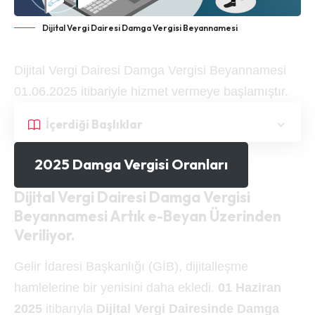
Dijital Vergi Dairesi Damga Vergisi Beyannamesi
Dijital Vergi Dairesi Damga Vergisi Beyannamesi
01.06.2025 itibariyle hizmet vermeye başlamıştır.
İçerdiği Başlıklar
2025 Damga Vergisi Oranları
Dijital Vergi Dairesi Damga Vergisi
Beyannamesi Artık e-Beyan Üzerinden
Veriliyor.
Gelir İdaresi Başkanlığı (GİB), dijitalleşme
hamlelerine bir yenisini daha ekledi.
01 Haziran
2025
itibarıyla
Dijital Vergi Dairesinde Damga