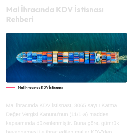
Mal İhracında KDV İstisnası
Rehberi
Mal İhracında KDV İstisnası
Mal ihracında KDV istisnası, 3065 sayılı Katma
Değer Vergisi Kanunu’nun (11/1-a) maddesi
kapsamında düzenlenmiştir. Buna göre, gümrük
beyannamesi ile ihraç edilen mallar KDV’den