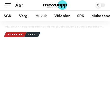
Aa
Yazı
SGK
Vergi
Hukuk
Videolar
SPK
Muhaseb
Tipi
Boyutlandırıcı
MEVZUAPP
>
Blog
>
Haberler
>
Dijital Vergi Dairesi Damga Vergisi Beyannamesi Zorunluluğu 2025
HABERLER
VERGI