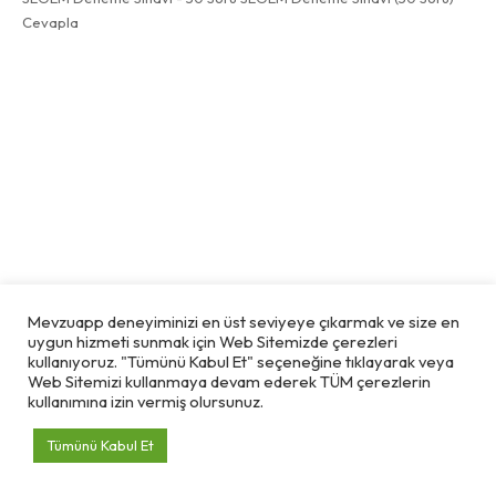
Cevapla
VERGI
Mevzuapp deneyiminizi en üst seviyeye çıkarmak ve size en
KDV Tevkifat Oranları
uygun hizmeti sunmak için Web Sitemizde çerezleri
kullanıyoruz. "Tümünü Kabul Et" seçeneğine tıklayarak veya
KDV Tevkifat Oranları, teslim edilen mal veya hizmet türüne göre
Web Sitemizi kullanmaya devam ederek TÜM çerezlerin
değişiklik göstermektedir. Özellikle, vergi tahsili açısından riskli
kullanımına izin vermiş olursunuz.
sayılabilecek sektör / mal veya hizmet teslimlerinde daha yüksek
tevkifat oranı uygulanmaktadır. KDV tevkifatı kısaca, fatura
Tümünü Kabul Et
üzerinden hesaplanan KDV'nin bir…