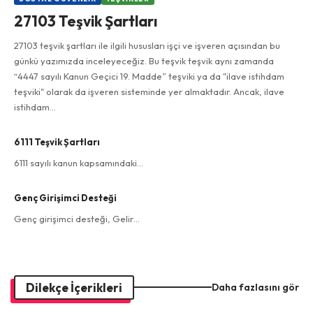
27103 Teşvik Şartları
27103 teşvik şartları ile ilgili hususları işçi ve işveren açısından bu
günkü yazımızda inceleyeceğiz. Bu teşvik teşvik aynı zamanda
“4447 sayılı Kanun Geçici 19. Madde” teşviki ya da "ilave istihdam
teşviki" olarak da işveren sisteminde yer almaktadır. Ancak, ilave
istihdam…
6111 Teşvik Şartları
6111 sayılı kanun kapsamındaki…
Genç Girişimci Desteği
Genç girişimci desteği, Gelir…
Dilekçe İçerikleri
Daha fazlasını gör