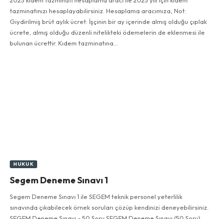
2025 kıdem tazminatı hesaplama aracı ile 2025 yılı için kıdem
tazminatınızı hesaplayabilirsiniz. Hesaplama aracımıza, Not:
Giydirilmiş brüt aylık ücret: İşçinin bir ay içerinde almış olduğu çıplak
ücrete, almış olduğu düzenli nitelikteki ödemelerin de eklenmesi ile
bulunan ücrettir. Kıdem tazminatına…
HUKUK
Segem Deneme Sınavı 1
Segem Deneme Sınavı 1 ile SEGEM teknik personel yeterlilik
sınavında çıkabilecek örnek soruları çözüp kendinizi deneyebilirsiniz.
SEGEM Deneme Sınavı - 50 Soru SEGEM Deneme Sınavı (50 Soru)