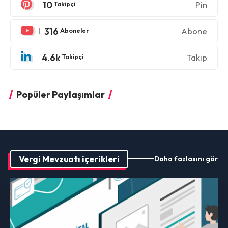
10
Pin
Takipçi
316
Abone
Aboneler
4.6k
Takip
Takipçi
Popüler Paylaşımlar
Vergi Mevzuatı içerikleri
Daha fazlasını gör