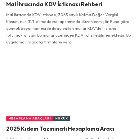
Mal İhracında KDV İstisnası Rehberi
Mal ihracında KDV istisnası, 3065 sayılı Katma Değer Vergisi
Kanunu’nun (11/1-a) maddesi kapsamında düzenlenmiştir. Buna göre,
gümrük beyannamesi ile ihraç edilen mallar KDV’den istisna
tutulmakta, yani bu mallar üzerinden KDV tahsil edilmemektedir. Bu
uygulama, ihracatçı firmaların vergi…
HESAPLAMA ARAÇLARI
HUKUK
2025 Kıdem Tazminatı Hesaplama Aracı