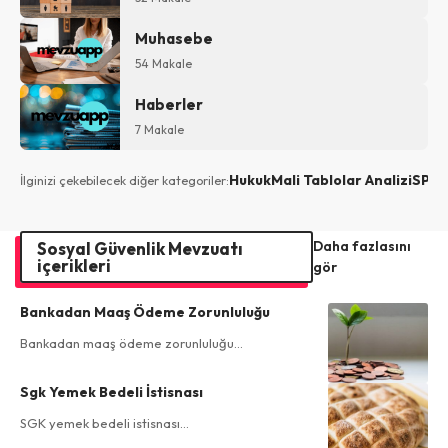
Muhasebe
54 Makale
Haberler
7 Makale
Hukuk
Mali Tablolar Analizi
SPK
İlginizi çekebilecek diğer kategoriler:
Daha fazlasını
Sosyal Güvenlik Mevzuatı
içerikleri
gör
Bankadan Maaş Ödeme Zorunluluğu
Bankadan maaş ödeme zorunluluğu…
Sgk Yemek Bedeli İstisnası
SGK yemek bedeli istisnası…