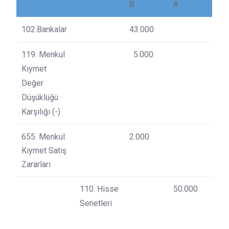
B
A
102.Bankalar
43.000
119. Menkul
5.000
Kıymet
Değer
Düşüklüğü
Karşılığı (-)
655. Menkul
2.000
Kıymet Satış
Zararları
110. Hisse
50.000
Senetleri