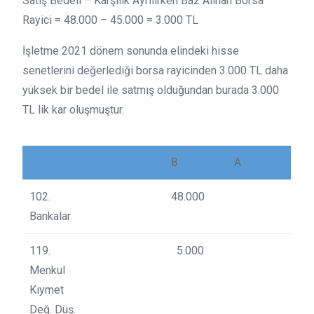
Satış Bedeli – Karşılık Ayrılırken Baz Alınan Borsa
Rayici = 48.000 – 45.000 = 3.000 TL
İşletme 2021 dönem sonunda elindeki hisse
senetlerini değerlediği borsa rayicinden 3.000 TL daha
yüksek bir bedel ile satmış olduğundan burada 3.000
TL lik kar oluşmuştur.
B
A
102.
48.000
Bankalar
119.
5.000
Menkul
Kıymet
Değ. Düş.