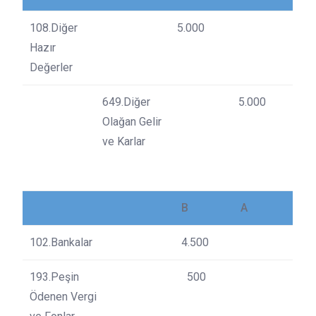
108.Diğer
5.000
Hazır
Değerler
649.Diğer
5.000
Olağan Gelir
ve Karlar
B
A
102.Bankalar
4.500
193.Peşin
500
Ödenen Vergi