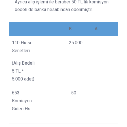
Ayrıca alış işlemi ile beraber 50 TL’lik komisyon
bedeli de banka hesabından ödenmiştir.
B
A
110 Hisse
25.000
Senetleri
(Alış Bedeli
5 TL *
5.000 adet)
653
50
Komisyon
Gideri Hs.