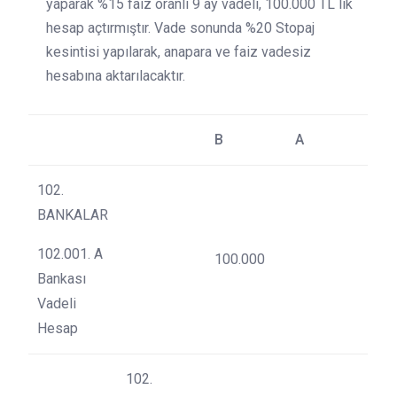
yaparak %15 faiz oranlı 9 ay vadeli, 100.000 TL lik
hesap açtırmıştır. Vade sonunda %20 Stopaj
kesintisi yapılarak, anapara ve faiz vadesiz
hesabına aktarılacaktır.
B
A
102.
BANKALAR
102.001. A
100.000
Bankası
Vadeli
Hesap
102.