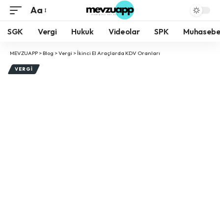
Aa
Yazı
Tipi
SGK
Vergi
Hukuk
Videolar
SPK
Muhaseb
Boyutlandırıcı
MEVZUAPP
>
Blog
>
Vergi
>
İkinci El Araçlarda KDV Oranları
VERGI