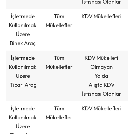
İstisnası Olanlar
İşletmede
Tüm
KDV Mükellefleri
Kullanılmak
Mükellefler
Üzere
Binek Araç
İşletmede
Tüm
KDV Mükellefi
Kullanılmak
Mükellefler
Olmayan
Üzere
Ya da
Ticari Araç
Alışta KDV
İstisnası Olanlar
İşletmede
Tüm
KDV Mükellefleri
Kullanılmak
Mükellefler
Üzere