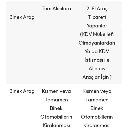
Tüm Alıcılara
2. El Araç
Binek Araç
Ticareti
M
Yapanlar
Üz
(KDV Mükellefi
Olmayanlardan
Ya da KDV
İstisnası ile
Alınmış
Araçlar İçin )
Binek Araç
Kısmen veya
Kısmen veya
Tamamen
Tamamen
Binek
Binek
Otomobillerin
Otomobillerin
Kiralanması
Kiralanması