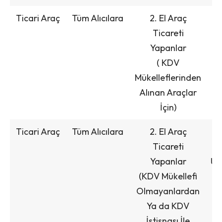
Ticari Araç
Tüm Alıcılara
2. El Araç
Ticareti
Yapanlar
( KDV
Mükelleflerinden
Alınan Araçlar
İçin)
Ticari Araç
Tüm Alıcılara
2. El Araç
Ticareti
M
Yapanlar
Üz
(KDV Mükellefi
Olmayanlardan
Ya da KDV
İstisnası İle