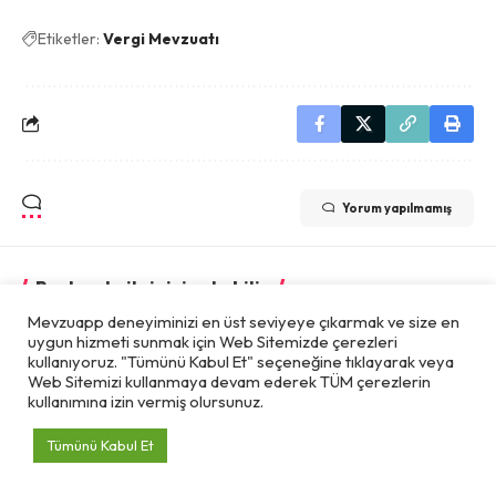
Etiketler:
Vergi Mevzuatı
Yorum yapılmamış
Bunlar da ilginizi çekebilir
Mevzuapp deneyiminizi en üst seviyeye çıkarmak ve size en
Acente Nedir ?
uygun hizmeti sunmak için Web Sitemizde çerezleri
kullanıyoruz. "Tümünü Kabul Et" seçeneğine tıklayarak veya
9 Ağustos 2021
Web Sitemizi kullanmaya devam ederek TÜM çerezlerin
kullanımına izin vermiş olursunuz.
Spor Kulüplerinin Gelirlerinde KDV
Tevkifatı
Tümünü Kabul Et
24 Ekim 2020
E Defter Dosyalarının Saklama