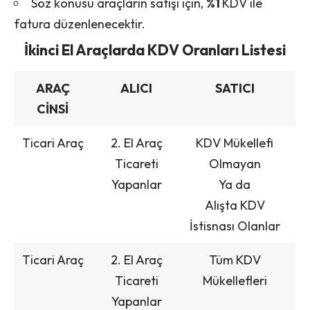
Söz konusu araçların satışı için,
%1
KDV ile
fatura düzenlenecektir.
İkinci El Araçlarda KDV Oranları Listesi
ARAÇ
ALICI
SATICI
CİNSİ
Ticari Araç
2. El Araç
KDV Mükellefi
Ticareti
Olmayan
Yapanlar
Ya da
Alışta KDV
İstisnası Olanlar
Ticari Araç
2. El Araç
Tüm KDV
Ticareti
Mükellefleri
Yapanlar