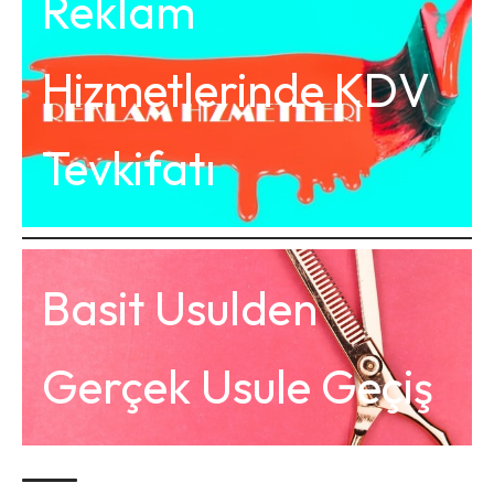
Reklam
Hizmetlerinde KDV
Tevkifatı
Basit Usulden
Gerçek Usule Geçiş