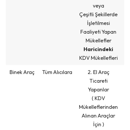
veya
Çeşitli Şekillerde
İşletilmesi
Faaliyeti Yapan
Mükellefler
Haricindeki
KDV Mükellefleri
Binek Araç
Tüm Alıcılara
2. El Araç
Ticareti
A
Yapanlar
( KDV
Mükelleflerinden
A
Alınan Araçlar
İ
İçin )