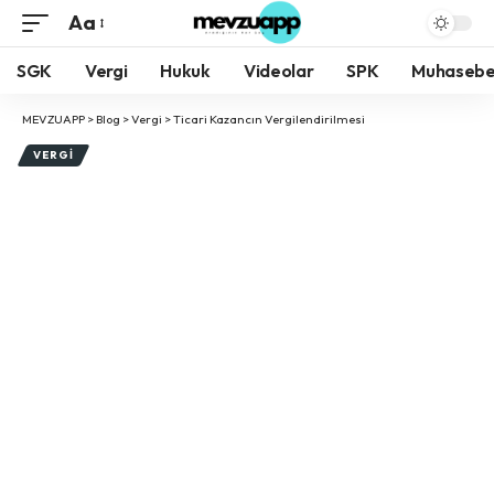
Aa
Yazı
Tipi
SGK
Vergi
Hukuk
Videolar
SPK
Muhaseb
Boyutlandırıcı
MEVZUAPP
>
Blog
>
Vergi
>
Ticari Kazancın Vergilendirilmesi
VERGI