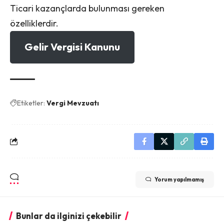
Ticari kazançlarda bulunması gereken
özelliklerdir.
Gelir Vergisi Kanunu
Etiketler:
Vergi Mevzuatı
Yorum yapılmamış
Bunlar da ilginizi çekebilir