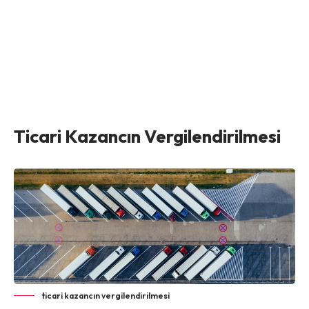
Ticari Kazancın Vergilendirilmesi
ticari kazancın vergilendirilmesi