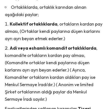
Ortaklıklarda, ortaklık karından alınan
aşağıdaki paylar;
Kollektif ortaklıklarda
, ortakların kardan pay
alması, (Ortaklar kendi paylarına düşen karlarını
ayrı ayrı beyan etmek ederler.)
Adi veya eshamlı komandit ortaklıklarda
,
komandite ortakların kardan pay alması,
(Komandite ortaklar kendi paylarına düşen
karlarını ayrı ayrı beyan ederler.) ( Ayrıca,
Komanditer ortakların kardan aldıkları pay ise
Menkul Sermaye İradı’dır.) ( Anonim ve limited
Şirket ortaklarının aldığı paylar da Menkul
Sermaye İradı sayılır.)
Faaliyetlerinden sağlanan kazançlar
Ticari