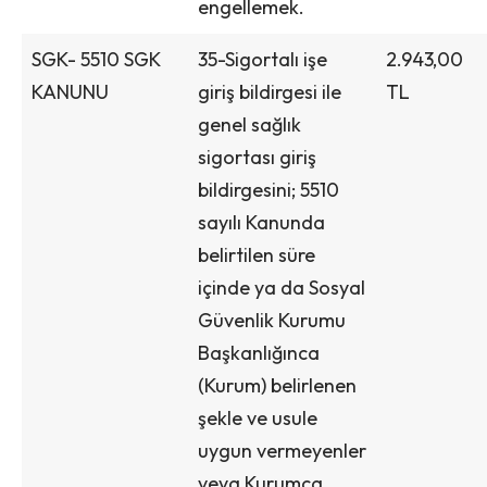
engellemek.
SGK- 5510 SGK
35-Sigortalı işe
2.943,00
KANUNU
giriş bildirgesi ile
TL
genel sağlık
sigortası giriş
bildirgesini; 5510
sayılı Kanunda
belirtilen süre
içinde ya da Sosyal
Güvenlik Kurumu
Başkanlığınca
(Kurum) belirlenen
şekle ve usule
uygun vermeyenler
veya Kurumca