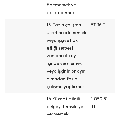
ödememek ve
eksik ödemek
15-Fazla çalışma
511,16 TL
ücretini ödememek
veya işçiye hak
ettiği serbest
zamanı altı ay
içinde vermemek
veya işçinin onayını
almadan fazla
çalışma yaptırmak
16-Yüzde ile ilgili
1.050,51
belgeyi temsilciye
TL
vermemek