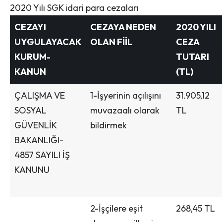
2020 Yılı SGK idari para cezaları
CEZAYI
CEZAYA NEDEN
2020 YILI
UYGULAYACAK
OLAN FİİL
CEZA
KURUM-
TUTARI
KANUN
(TL)
ÇALIŞMA VE
1-İşyerinin açılışını
31.905,12
SOSYAL
muvazaalı olarak
TL
GÜVENLİK
bildirmek
BAKANLIĞI-
4857 SAYILI İŞ
KANUNU
2-İşçilere eşit
268,45 TL