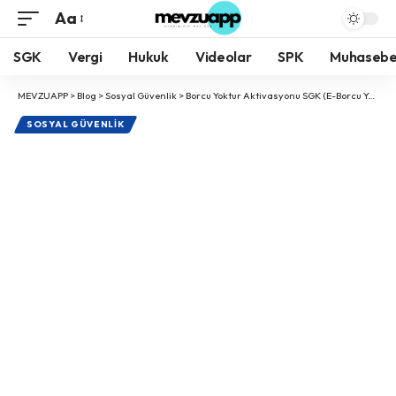
Aa
Yazı
Tipi
SGK
Vergi
Hukuk
Videolar
SPK
Muhaseb
Boyutlandırıcı
MEVZUAPP
>
Blog
>
Sosyal Güvenlik
>
Borcu Yoktur Aktivasyonu SGK (E-Borcu Yoktur)
SOSYAL GÜVENLIK