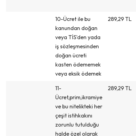
10-Ücret ile bu
289,29 TL
kanundan doğan
veya TİS'den yada
iş sözleşmesinden
doğan ücreti
kasten ödememek
veya eksik ödemek
11-
289,29 TL
Ücret,prim,ikramiye
ve bu nitelikteki her
çeşit istihkakını
zorunlu tutulduğu
halde özel olarak