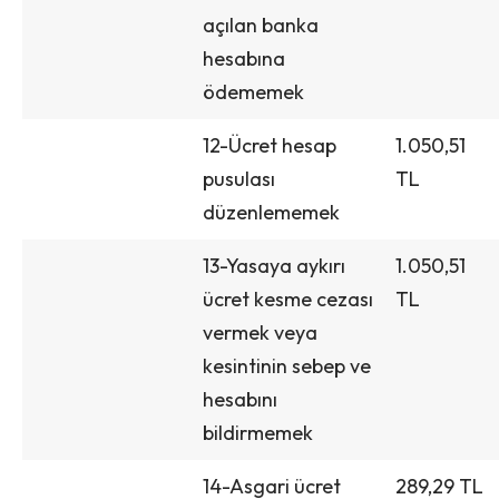
açılan banka
hesabına
ödememek
12-Ücret hesap
1.050,51
pusulası
TL
düzenlememek
13-Yasaya aykırı
1.050,51
ücret kesme cezası
TL
vermek veya
kesintinin sebep ve
hesabını
bildirmemek
14-Asgari ücret
289,29 TL