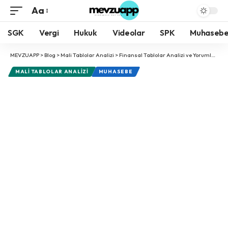
Aa
Yazı
Tipi
SGK
Vergi
Hukuk
Videolar
SPK
Muhaseb
Boyutlandırıcı
MEVZUAPP
>
Blog
>
Mali Tablolar Analizi
>
Finansal Tablolar Analizi ve Yorumlama
MALI TABLOLAR ANALIZI
MUHASEBE