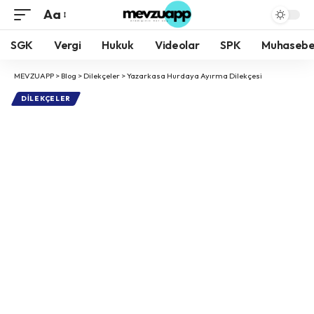
Aa
Yazı
Tipi
SGK
Vergi
Hukuk
Videolar
SPK
Muhaseb
Boyutlandırıcı
MEVZUAPP
>
Blog
>
Dilekçeler
>
Yazarkasa Hurdaya Ayırma Dilekçesi
DILEKÇELER