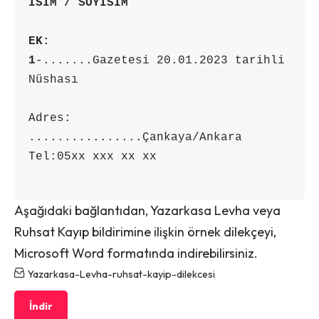
İSİM / SOYİSİM
EK:
1
-.......Gazetesi 20.01.2023 tarihli 
Nüshası

Adres: 
................Çankaya/Ankara

Tel:05xx xxx xx xx

Aşağıdaki bağlantıdan, Yazarkasa Levha veya
Ruhsat Kayıp bildirimine ilişkin örnek dilekçeyi,
Microsoft Word formatında indirebilirsiniz.
Yazarkasa-Levha-ruhsat-kayip-dilekcesi
İndir