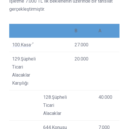
İşletme 7.000 TL lik beklenenin üzerinde bir tahsilat
gerçekleştirmiştir.
B
A
100.Kasa
27.000
129.Şüpheli
20.000
Ticari
Alacaklar
Karşılığı
128.Şüpheli
40.000
Ticari
Alacaklar
644.Konusu
7.000