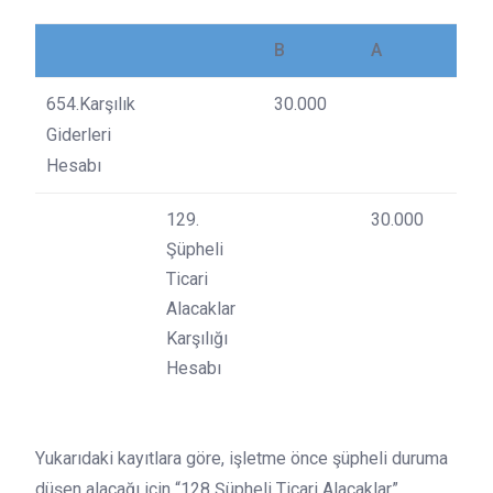
B
A
654.Karşılık
30.000
Giderleri
Hesabı
129.
30.000
Şüpheli
Ticari
Alacaklar
Karşılığı
Hesabı
Yukarıdaki kayıtlara göre, işletme önce şüpheli duruma
düşen alacağı için “128 Şüpheli Ticari Alacaklar”