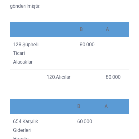
gönderilmiştir.
B
A
128.Şüpheli
80.000
Ticari
Alacaklar
120.Alıcılar
80.000
B
A
654.Karşılık
60.000
Giderleri
Hesabı