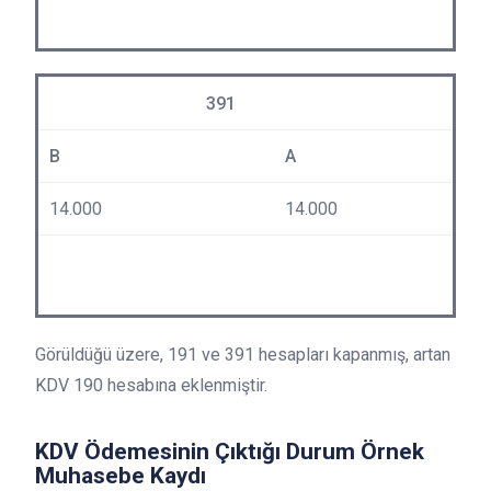
391
B
A
14.000
14.000
Görüldüğü üzere, 191 ve 391 hesapları kapanmış, artan
KDV 190 hesabına eklenmiştir.
KDV Ödemesinin Çıktığı Durum Örnek
Muhasebe Kaydı