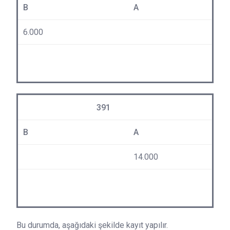
B
A
6.000
391
B
A
14.000
Bu durumda, aşağıdaki şekilde kayıt yapılır.