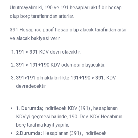
Unutmayalım ki, 190 ve 191 hesapları aktif bir hesap
olup borç taraflarından artarlar.
391 Hesap ise pasif hesap olup alacak tarafından artar
ve alacak bakiyesi verir.
191 > 391
KDV devri olacaktır.
391 > 191+190
KDV ödemesi oluşacaktır.
391>191
olmakla birlikte
191+190 > 391.
KDV
devredecektir.
1. Durumda;
indirilecek KDV (191) , hesaplanan
KDV’yi geçmesi halinde, 190. Dev. KDV Hesabının
borç tarafına kayıt yapılır.
2.Durumda;
Hesaplanan (391) , İndirilecek