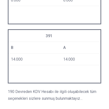
6.000
6.000
391
B
A
14.000
14.000
190 Devreden KDV Hesabı ile ilgili oluşabilecek tüm
seçenekleri sizlere sunmuş bulunmaktayız…