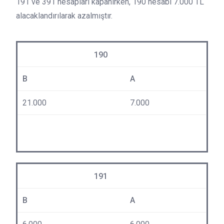
191 ve 391 hesapları kapanırken, 190 hesabı 7.000 TL
alacaklandırılarak azalmıştır.
190
B
A
21.000
7.000
191
B
A